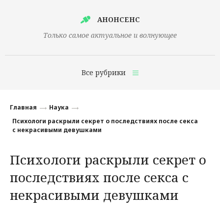
АНОНСЕНС
Только самое актуальное и волнующее
Все рубрики
Главная
Главная
Наука
Финансы
Психологи раскрыли секрет о последствиях после секса
с некрасивыми девушками
Технологии
Психологи раскрыли секрет о
Наука
последствиях после секса с
Культура
некрасивыми девушками
Общество
Политика