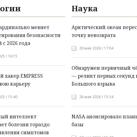
огии
Наука
кардинально меняет
Арктический океан перес
тирования безопасности
точку невозврата
 с 2026 года
29 мая 2026 / 17:04
25 / 16:15
Обнаружен первичный ч
й хакер EMPRESS
— реликт первых секунд 
вою карьеру
Большого взрыва
25 / 15:40
28 мая 2026 / 15:34
ный интеллект
NASA анонсировало план
ет болезни гораздо
базы
явления симптомов