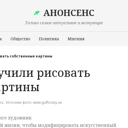
АНОНСЕНС
Только самое актуальное и волнующее
а
Общество
Политика
Мнения
Происшествия
овать собственные картины
учили рисовать
артины
.ru , Источник фото: www.gulftoday.ae
нге художник
оей жизни, чтобы модифицировать искусственный