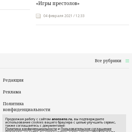
«Игры престолов»
04 февраля 2021 / 12:33
Все рубрики
Редакция
Реклама
Политика
конфиденциальности
Продолжая работу с сайтом
anonsens.ru
, вы подтверждаете
Пользовательское
использование cookies вашего браузера с целью улучшить сервис,
также соглашаетесь с документами:
соглашение
Политика конфиденциальности
и
Пользовательское соглашение
Оставаясь на сайте, вы соглашаетесь с тем, что мы обрабатываем