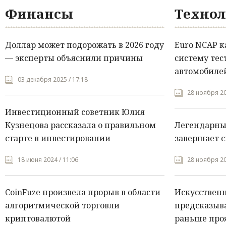
Финансы
Технол
Доллар может подорожать в 2026 году
Euro NCAP 
— эксперты объяснили причины
систему тес
автомобилей
03 декабря 2025 / 17:18
28 ноября 20
Инвестиционный советник Юлия
Кузнецова рассказала о правильном
Легендарны
старте в инвестировании
завершает с
18 июня 2024 / 11:06
28 ноября 20
CoinFuze произвела прорыв в области
Искусствен
алгоритмической торговли
предсказыва
криптовалютой
раньше про