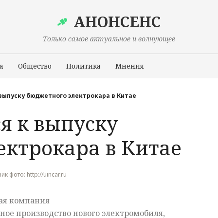
АНОНСЕНС
Только самое актуальное и волнующее
а
Общество
Политика
Мнения
Происшествия
 выпуску бюджетного электрокара в Китае
ся к выпуску
ектрокара в Китае
ик фото: http://uincar.ru
ая компания
йное производство нового электромобиля,