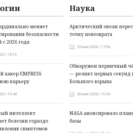
огии
Наука
кардинально меняет
Арктический океан перес
тирования безопасности
точку невозврата
 с 2026 года
29 мая 2026 / 17:04
25 / 16:15
Обнаружен первичный ч
й хакер EMPRESS
— реликт первых секунд 
вою карьеру
Большого взрыва
25 / 15:40
28 мая 2026 / 15:34
ный интеллект
NASA анонсировало план
ет болезни гораздо
базы
явления симптомов