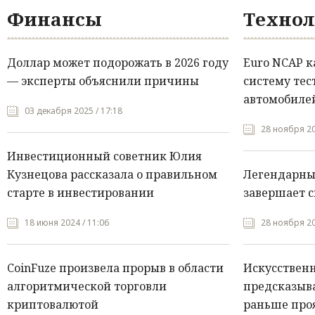
Финансы
Технол
Доллар может подорожать в 2026 году
Euro NCAP 
— эксперты объяснили причины
систему тес
автомобилей
03 декабря 2025 / 17:18
28 ноября 20
Инвестиционный советник Юлия
Кузнецова рассказала о правильном
Легендарны
старте в инвестировании
завершает с
18 июня 2024 / 11:06
28 ноября 20
CoinFuze произвела прорыв в области
Искусствен
алгоритмической торговли
предсказыва
криптовалютой
раньше про