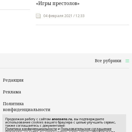
«Игры престолов»
04 февраля 2021 / 12:33
Все рубрики
Редакция
Реклама
Политика
конфиденциальности
Продолжая работу с сайтом
anonsens.ru
, вы подтверждаете
Пользовательское
использование cookies вашего браузера с целью улучшить сервис,
также соглашаетесь с документами:
соглашение
Политика конфиденциальности
и
Пользовательское соглашение
Оставаясь на сайте, вы соглашаетесь с тем, что мы обрабатываем