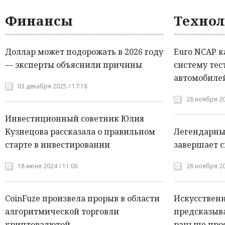
Финансы
Технол
Доллар может подорожать в 2026 году
Euro NCAP 
— эксперты объяснили причины
систему тес
автомобилей
03 декабря 2025 / 17:18
28 ноября 20
Инвестиционный советник Юлия
Кузнецова рассказала о правильном
Легендарны
старте в инвестировании
завершает с
18 июня 2024 / 11:06
28 ноября 20
CoinFuze произвела прорыв в области
Искусствен
алгоритмической торговли
предсказыва
криптовалютой
раньше про