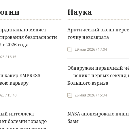
огии
Наука
кардинально меняет
Арктический океан перес
тирования безопасности
точку невозврата
 с 2026 года
29 мая 2026 / 17:04
25 / 16:15
Обнаружен первичный ч
й хакер EMPRESS
— реликт первых секунд 
вою карьеру
Большого взрыва
25 / 15:40
28 мая 2026 / 15:34
ный интеллект
NASA анонсировало план
ет болезни гораздо
базы
явления симптомов