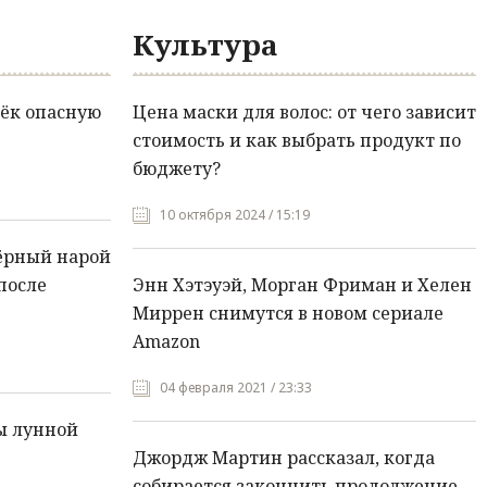
Культура
ёк опасную
Цена маски для волос: от чего зависит
стоимость и как выбрать продукт по
бюджету?
10 октября 2024 / 15:19
ёрный нарой
после
Энн Хэтэуэй, Морган Фриман и Хелен
Миррен снимутся в новом сериале
Amazon
04 февраля 2021 / 23:33
ы лунной
Джордж Мартин рассказал, когда
собирается закончить продолжение