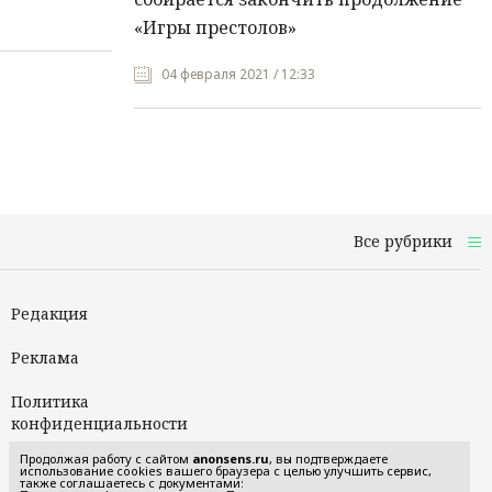
«Игры престолов»
04 февраля 2021 / 12:33
Все рубрики
Редакция
Реклама
Политика
конфиденциальности
Продолжая работу с сайтом
anonsens.ru
, вы подтверждаете
Пользовательское
использование cookies вашего браузера с целью улучшить сервис,
также соглашаетесь с документами:
соглашение