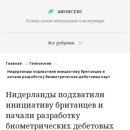
АНОНСЕНС
Только самое актуальное и волнующее
Все рубрики
Главная
Главная
Технологии
Финансы
Нидерланды подхватили инициативу британцев и
начали разработку биометрических дебетовых карт
Технологии
Нидерланды подхватили
Наука
инициативу британцев и
Культура
начали разработку
Общество
биометрических дебетовых
Политика