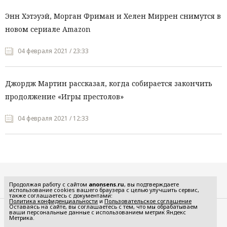
Энн Хэтэуэй, Морган Фриман и Хелен Миррен снимутся в
новом сериале Amazon
04 февраля 2021 / 23:33
Джордж Мартин рассказал, когда собирается закончить
продолжение «Игры престолов»
04 февраля 2021 / 12:33
Все рубрики
Продолжая работу с сайтом
anonsens.ru
, вы подтверждаете
использование cookies вашего браузера с целью улучшить сервис,
также соглашаетесь с документами:
Политика конфиденциальности
и
Пользовательское соглашение
Оставаясь на сайте, вы соглашаетесь с тем, что мы обрабатываем
ваши персональные данные с использованием метрик Яндекс
Редакция
Реклама
Метрика.
Политика конфиденциальности