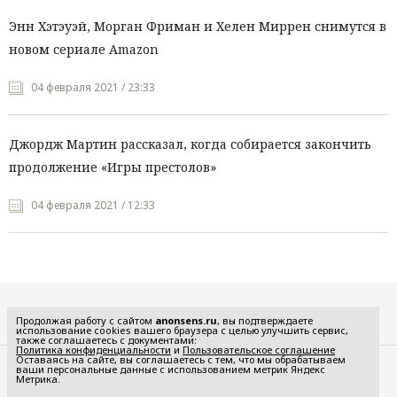
Энн Хэтэуэй, Морган Фриман и Хелен Миррен снимутся в
новом сериале Amazon
04 февраля 2021 / 23:33
Джордж Мартин рассказал, когда собирается закончить
продолжение «Игры престолов»
04 февраля 2021 / 12:33
Все рубрики
Продолжая работу с сайтом
anonsens.ru
, вы подтверждаете
использование cookies вашего браузера с целью улучшить сервис,
также соглашаетесь с документами:
Политика конфиденциальности
и
Пользовательское соглашение
Оставаясь на сайте, вы соглашаетесь с тем, что мы обрабатываем
ваши персональные данные с использованием метрик Яндекс
Редакция
Реклама
Метрика.
Политика конфиденциальности