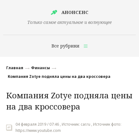
АНОНСЕНС
Только самое актуальное и волнующее
Все рубрики
Главная
Главная
Финансы
Финансы
Компания Zotye подняла цены на два кроссовера
Технологии
Компания Zotye подняла цены
Наука
на два кроссовера
Культура
Общество
04 февраля 2019 / 07:46 , Источник: car.ru , Источник фото:
https://www.youtube.com
Политика