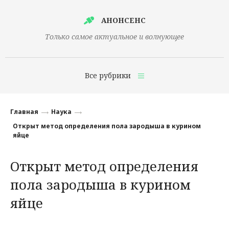
АНОНСЕНС
Только самое актуальное и волнующее
Все рубрики
Главная
Главная
Наука
Финансы
Открыт метод определения пола зародыша в курином
яйце
Технологии
Открыт метод определения
Наука
пола зародыша в курином
Культура
яйце
Общество
Политика