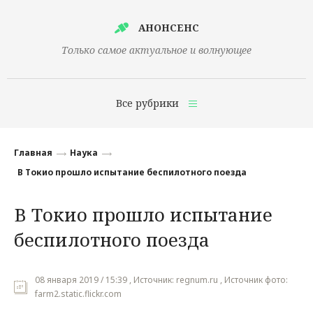
АНОНСЕНС
Только самое актуальное и волнующее
Все рубрики
Главная
Главная
Наука
Финансы
В Токио прошло испытание беспилотного поезда
Технологии
В Токио прошло испытание
Наука
беспилотного поезда
Культура
Общество
08 января 2019 / 15:39 , Источник: regnum.ru , Источник фото:
farm2.static.flickr.com
Политика