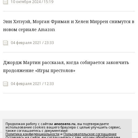
10 октября 2024 / 15:19
Энн Хэтэуэй, Морган Фриман и Хелен Миррен снимутся в
новом сериале Amazon
04 февраля 2021 / 23:33
Джордж Мартин рассказал, когда собирается закончить
продолжение «Игры престолов»
04 февраля 2021 / 12:33
Все рубрики
Продолжая работу с сайтом
anonsens.ru
, вы подтверждаете
использование cookies вашего браузера с целью улучшить сервис,
также соглашаетесь с документами:
Политика конфиденциальности
и
Пользовательское соглашение
Оставаясь на сайте, вы соглашаетесь с тем, что мы обрабатываем