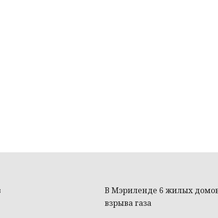
в
В Мэриленде 6 жилых домо
взрыва газа