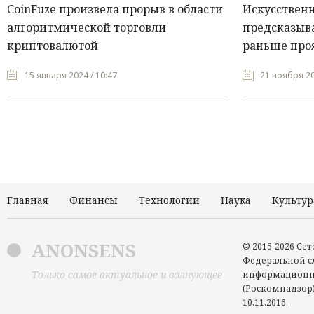
CoinFuze произвела прорыв в области
Искусствен
алгоритмической торговли
предсказыва
криптовалютой
раньше про
15 января 2024 / 10:47
21 ноября 20
Главная
Финансы
Технологии
Наука
Культур
ANONSENS
© 2015-2026 Се
Федеральной сл
Только самое актуальное и волнующее
информационн
(Роскомнадзор)
10.11.2016.