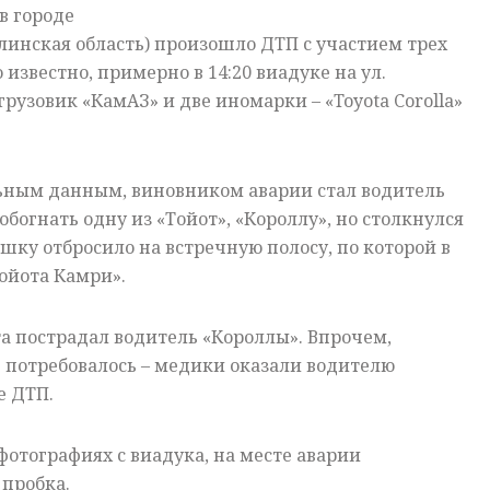
 в городе
инская область) произошло ДТП с участием трех
 известно, примерно в 14:20 виадуке на ул.
рузовик «КамАЗ» и две иномарки – «Toyota Corolla»
ьным данным, виновником аварии стал водитель
обогнать одну из «Тойот», «Короллу», но столкнулся
ушку отбросило на встречную полосу, по которой в
Тойота Камри».
а пострадал водитель «Короллы». Впрочем,
 потребовалось – медики оказали водителю
е ДТП.
фотографиях с виадука, на месте аварии
 пробка.