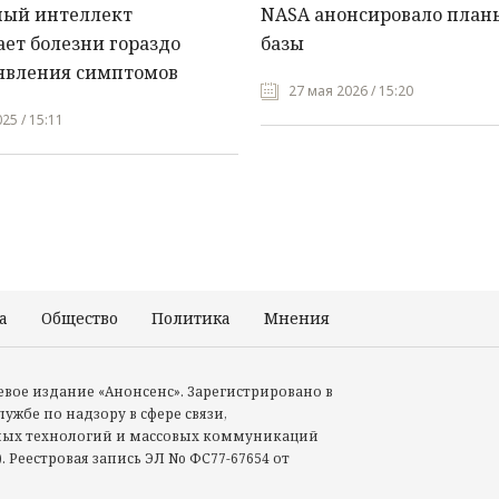
ный интеллект
NASA анонсировало план
ет болезни гораздо
базы
явления симптомов
27 мая 2026 / 15:20
25 / 15:11
а
Общество
Политика
Мнения
Происшествия
тевое издание «Анонсенс». Зарегистрировано в
ужбе по надзору в сфере связи,
ых технологий и массовых коммуникаций
. Реестровая запись ЭЛ No ФС77-67654 от