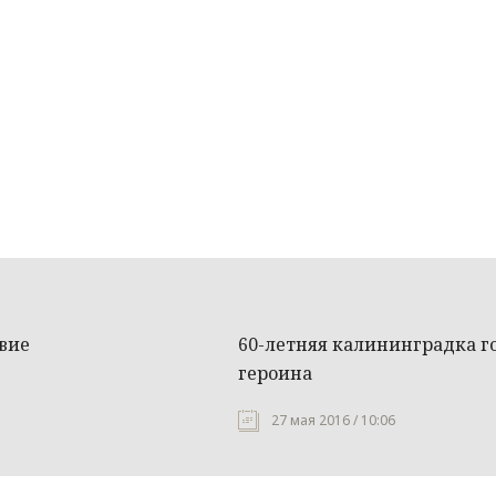
твие
60-летняя калининградка го
героина
27 мая 2016 / 10:06