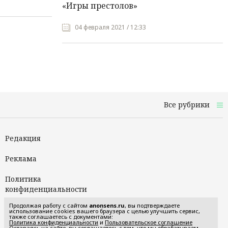
«Игры престолов»
04 февраля 2021 / 12:33
Все рубрики
Редакция
Реклама
Политика
конфиденциальности
Продолжая работу с сайтом
anonsens.ru
, вы подтверждаете
Пользовательское
использование cookies вашего браузера с целью улучшить сервис,
также соглашаетесь с документами:
соглашение
Политика конфиденциальности
и
Пользовательское соглашение
Оставаясь на сайте, вы соглашаетесь с тем, что мы обрабатываем