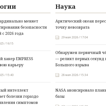
огии
Наука
кардинально меняет
Арктический океан перес
тирования безопасности
точку невозврата
 с 2026 года
29 мая 2026 / 17:04
25 / 16:15
Обнаружен первичный ч
й хакер EMPRESS
— реликт первых секунд 
вою карьеру
Большого взрыва
25 / 15:40
28 мая 2026 / 15:34
ный интеллект
NASA анонсировало план
ет болезни гораздо
базы
явления симптомов