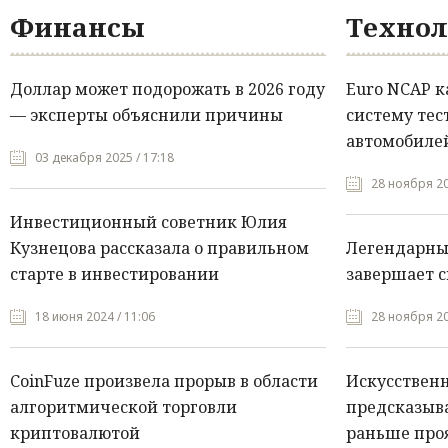
Финансы
Технол
Доллар может подорожать в 2026 году
Euro NCAP 
— эксперты объяснили причины
систему тес
автомобилей
03 декабря 2025 / 17:18
28 ноября 20
Инвестиционный советник Юлия
Кузнецова рассказала о правильном
Легендарны
старте в инвестировании
завершает с
18 июня 2024 / 11:06
28 ноября 20
CoinFuze произвела прорыв в области
Искусствен
алгоритмической торговли
предсказыва
криптовалютой
раньше про