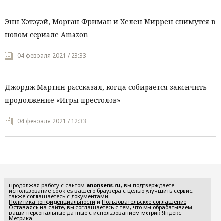
Энн Хэтэуэй, Морган Фриман и Хелен Миррен снимутся в
новом сериале Amazon
04 февраля 2021 / 23:33
Джордж Мартин рассказал, когда собирается закончить
продолжение «Игры престолов»
04 февраля 2021 / 12:33
Все рубрики
Продолжая работу с сайтом
anonsens.ru
, вы подтверждаете
использование cookies вашего браузера с целью улучшить сервис,
также соглашаетесь с документами:
Политика конфиденциальности
и
Пользовательское соглашение
Оставаясь на сайте, вы соглашаетесь с тем, что мы обрабатываем
ваши персональные данные с использованием метрик Яндекс
Редакция
Реклама
Метрика.