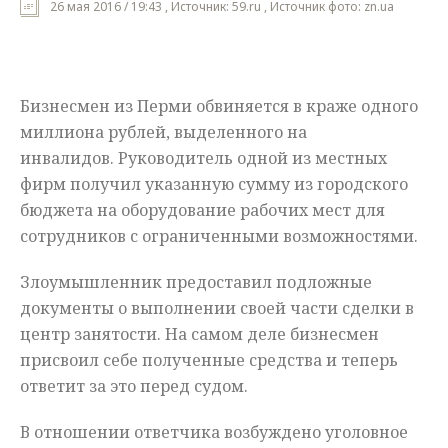
26 мая 2016 / 19:43 , Источник: 59.ru , Источник фото: zn.ua
Мнения
Происшествия
Бизнесмен
из
Перми
обвиняется
в
краже
одного
миллиона
рублей
,
выделенного
на
инвалидов
.
Руководитель
одной
из
местных
фирм
получил
указанную
сумму
из
городского
бюджета
на
оборудование
рабочих
мест
для
сотрудников
с
ограниченными
возможностями
.
Злоумышленник
предоставил
подложные
документы
о
выполнении
своей
части
сделки
в
центр
занятости
.
На
самом
деле
бизнесмен
присвоил
себе
полученные
средства
и
теперь
ответит
за
это
перед
судом
.
В
отношении
ответчика
возбуждено
уголовное