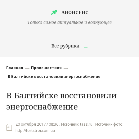
АНОНСЕНС
Только самое актуальное и волнующее
Все рубрики
Главная
Главная
Происшествия
Финансы
В Балтийске восстановили энергоснабжение
Технологии
В Балтийске восстановили
Наука
энергоснабжение
Культура
Общество
20 октября 2017 / 08:36 , Источник: tass.ru , Источник фото:
http://fortstroi.com.ua
Политика