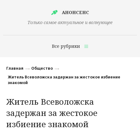
АНОНСЕНС
Только самое актуальное и волнующее
Все рубрики
Главная
Главная
Общество
Финансы
Житель Всеволожска задержан за жестокое избиение
знакомой
Технологии
Житель Всеволожска
Наука
задержан за жестокое
Культура
избиение знакомой
Общество
Политика