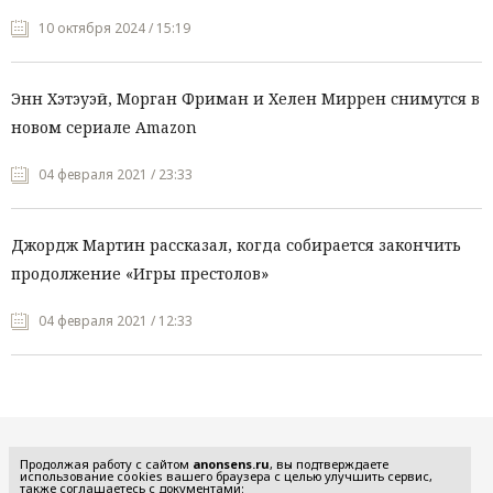
10 октября 2024 / 15:19
Энн Хэтэуэй, Морган Фриман и Хелен Миррен снимутся в
новом сериале Amazon
04 февраля 2021 / 23:33
Джордж Мартин рассказал, когда собирается закончить
продолжение «Игры престолов»
04 февраля 2021 / 12:33
Все рубрики
Продолжая работу с сайтом
anonsens.ru
, вы подтверждаете
использование cookies вашего браузера с целью улучшить сервис,
также соглашаетесь с документами: