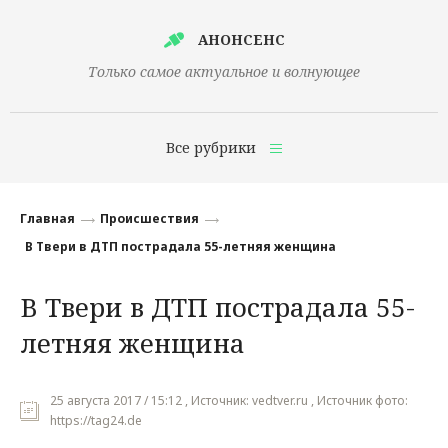
АНОНСЕНС
Только самое актуальное и волнующее
Все рубрики
Главная
Главная
Происшествия
Финансы
В Твери в ДТП пострадала 55-летняя женщина
Технологии
В Твери в ДТП пострадала 55-
Наука
летняя женщина
Культура
Общество
25 августа 2017 / 15:12 , Источник: vedtver.ru , Источник фото:
https://tag24.de
Политика