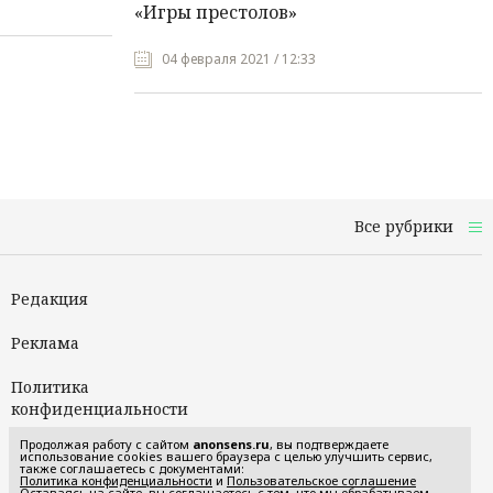
«Игры престолов»
04 февраля 2021 / 12:33
Все рубрики
Редакция
Реклама
Политика
конфиденциальности
Продолжая работу с сайтом
anonsens.ru
, вы подтверждаете
Пользовательское
использование cookies вашего браузера с целью улучшить сервис,
также соглашаетесь с документами:
соглашение
Политика конфиденциальности
и
Пользовательское соглашение
Оставаясь на сайте, вы соглашаетесь с тем, что мы обрабатываем