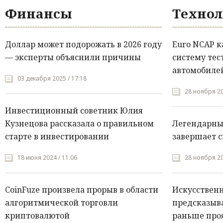
Финансы
Технол
Доллар может подорожать в 2026 году
Euro NCAP 
— эксперты объяснили причины
систему тес
автомобилей
03 декабря 2025 / 17:18
28 ноября 20
Инвестиционный советник Юлия
Кузнецова рассказала о правильном
Легендарны
старте в инвестировании
завершает с
18 июня 2024 / 11:06
28 ноября 20
CoinFuze произвела прорыв в области
Искусствен
алгоритмической торговли
предсказыва
криптовалютой
раньше про