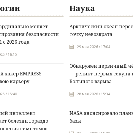
огии
Наука
кардинально меняет
Арктический океан перес
тирования безопасности
точку невозврата
 с 2026 года
29 мая 2026 / 17:04
25 / 16:15
Обнаружен первичный ч
й хакер EMPRESS
— реликт первых секунд 
вою карьеру
Большого взрыва
25 / 15:40
28 мая 2026 / 15:34
ный интеллект
NASA анонсировало план
ет болезни гораздо
базы
явления симптомов