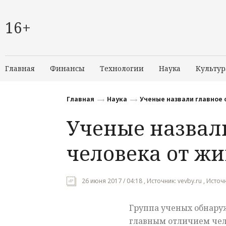
16+
Главная
Финансы
Технологии
Наука
Культур
Главная
Наука
Ученые назвали главное 
Ученые назвал
человека от ж
26 июня 2017 / 04:18 , Источник: vevby.ru , Исто
Группа ученых обнару
главным отличием чел