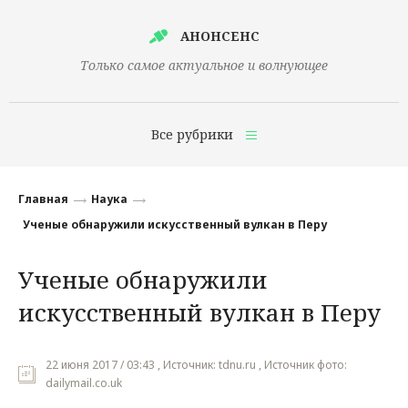
АНОНСЕНС
Только самое актуальное и волнующее
Все рубрики
Главная
Главная
Наука
Финансы
Ученые обнаружили искусственный вулкан в Перу
Технологии
Ученые обнаружили
Наука
искусственный вулкан в Перу
Культура
Общество
22 июня 2017 / 03:43 , Источник: tdnu.ru , Источник фото:
dailymail.co.uk
Политика