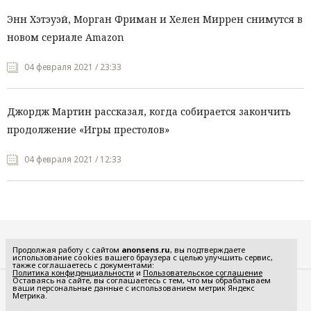
Энн Хэтэуэй, Морган Фриман и Хелен Миррен снимутся в
новом сериале Amazon
04 февраля 2021 / 23:33
Джордж Мартин рассказал, когда собирается закончить
продолжение «Игры престолов»
04 февраля 2021 / 12:33
Все рубрики
Продолжая работу с сайтом
anonsens.ru
, вы подтверждаете
использование cookies вашего браузера с целью улучшить сервис,
также соглашаетесь с документами:
Политика конфиденциальности
и
Пользовательское соглашение
Оставаясь на сайте, вы соглашаетесь с тем, что мы обрабатываем
ваши персональные данные с использованием метрик Яндекс
Редакция
Реклама
Метрика.
Политика конфиденциальности