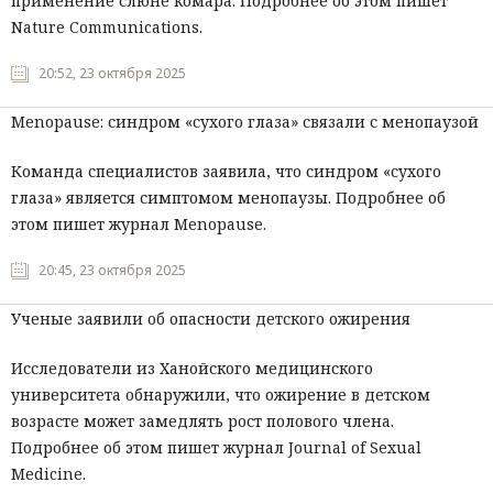
применение слюне комара. Подробнее об этом пишет
Nature Communications.
Мнения
20:52, 23 октября 2025
Происшествия
Menopause: синдром «сухого глаза» связали с менопаузой
Команда специалистов заявила, что синдром «сухого
глаза» является симптомом менопаузы. Подробнее об
этом пишет журнал Menopause.
20:45, 23 октября 2025
Ученые заявили об опасности детского ожирения
Исследователи из Ханойского медицинского
университета обнаружили, что ожирение в детском
возрасте может замедлять рост полового члена.
Подробнее об этом пишет журнал Journal of Sexual
Medicine.