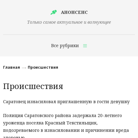
АНОНСЕНС
Только самое актуальное и волнующее
Все рубрики
Главная
Главная
Происшествия
Финансы
Происшествия
Технологии
Наука
Саратовец изнасиловал приглашенную в гости девушку
Культура
Полиция Саратовского района задержала 20-летнего
уроженца поселка Красный Текстильщик,
Общество
подозреваемого в изнасиловании и причинении вреда
Политика
здоровью.