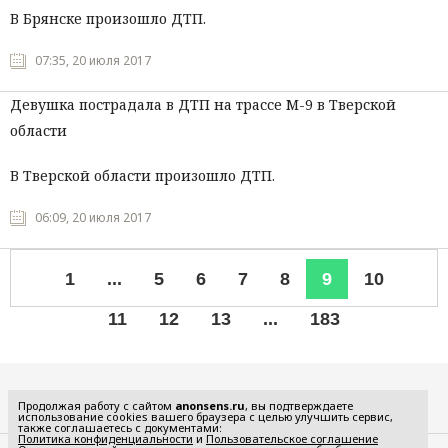
В Брянске произошло ДТП.
07:35, 20 июля 2017
Девушка пострадала в ДТП на трассе М-9 в Тверской
области
В Тверской области произошло ДТП.
06:09, 20 июля 2017
1
...
5
6
7
8
9
10
11
12
13
...
183
Все рубрики
Продолжая работу с сайтом
anonsens.ru
, вы подтверждаете
использование cookies вашего браузера с целью улучшить сервис,
также соглашаетесь с документами:
Политика конфиденциальности
и
Пользовательское соглашение