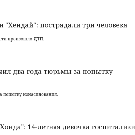
и "Хендай": пострадали три человека
асти произошло ДТП.
чил два года тюрьмы за попытку
за попытку изнасилования.
"Хонда": 14-летняя девочка госпитализ