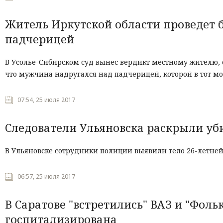
Житель Иркутской области проведет б
падчерицей
В Усолье-Сибирском суд вынес вердикт местному жителю, о
что мужчина надругался над падчерицей, которой в тот мо
07:54, 25 июля 2017
Следователи Ульяновска раскрыли уб
В Ульяновске сотрудники полиции выявили тело 26-летне
06:57, 25 июля 2017
В Саратове "встретились" ВАЗ и "Фол
госпитализирована