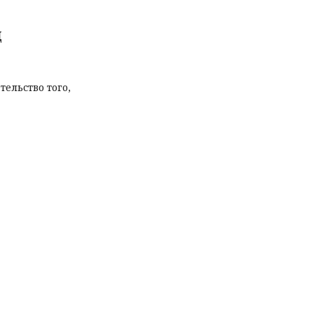
д
ельство того,