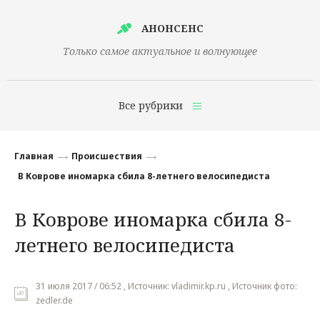
АНОНСЕНС
Только самое актуальное и волнующее
Все рубрики
Главная
Главная
Происшествия
Финансы
В Коврове иномарка сбила 8-летнего велосипедиста
Технологии
В Коврове иномарка сбила 8-
Наука
летнего велосипедиста
Культура
Общество
31 июля 2017 / 06:52 , Источник: vladimir.kp.ru , Источник фото:
zedler.de
Политика