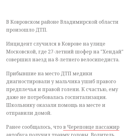
Мнения
В Ковровском районе Владимирской области
Происшествия
произошло ДТП.
Инцидент случился в Коврове на улице
Московской, где 27-летний шофер на "Хендай"
совершил наезд на 8-летнего велосипедиста.
Прибывшие на место ДТП медики
диагностировали у мальчика ушиб правого
предплечья и правой голени. К счастью, ему
даже не потребовалась госпитализация.
Школьнику оказали помощь на месте и
отправили домой.
Ранее сообщалось, что
в Череповце пассажир
автобуса получил травму головы
. Водитель