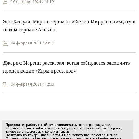
10 октября 2024 / 15:19
Энн Хэтэуэй, Морган Фриман и Хелен Миррен снимутся в
новом сериале Amazon
04 февраля 2021 / 23:33
Джордж Мартин рассказал, когда собирается закончить
продолжение «Игры престолов»
04 февраля 2021 / 12:33
Все рубрики
Продолжая работу с сайтом
anonsens.ru
, вы подтверждаете
использование cookies вашего браузера с целью улучшить сервис,
также соглашаетесь с документами:
Политика конфиденциальности
и
Пользовательское соглашение
Оставаясь на сайте, вы соглашаетесь с тем, что мы обрабатываем