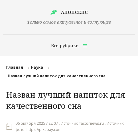
АНОНСЕНС
Только самое актуальное и волнующее
Все рубрики
Главная
Главная
Наука
Финансы
Назван лучший напиток для качественного сна
Технологии
Назван лучший напиток для
Наука
качественного сна
Культура
Общество
06 октября 2025 / 22:07 , Источник: factornews.ru , Источник
фото: https://pixabay.com
Политика