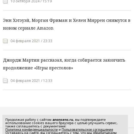
10 октября 2024 / 15:19
Энн Хэтэуэй, Морган Фриман и Хелен Миррен снимутся в
новом сериале Amazon
04 февраля 2021 / 23:33
Джордж Мартин рассказал, когда собирается закончить
продолжение «Игры престолов»
04 февраля 2021 / 12:33
Все рубрики
Продолжая работу с сайтом
anonsens.ru
, вы подтверждаете
использование cookies вашего браузера с целью улучшить сервис,
также соглашаетесь с документами:
Политика конфиденциальности
и
Пользовательское соглашение
Оставаясь на сайте, вы соглашаетесь с тем, что мы обрабатываем