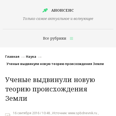
АНОНСЕНС
Только самое актуальное и волнующее
Все рубрики
Главная
Главная
Наука
Финансы
Ученые выдвинули новую теорию происхождения Земли
Технологии
Ученые выдвинули новую
Наука
теорию происхождения
Культура
Земли
Общество
16 сентября 2016 / 10:48 , Источник: www.spbdnevnik.ru ,
Политика