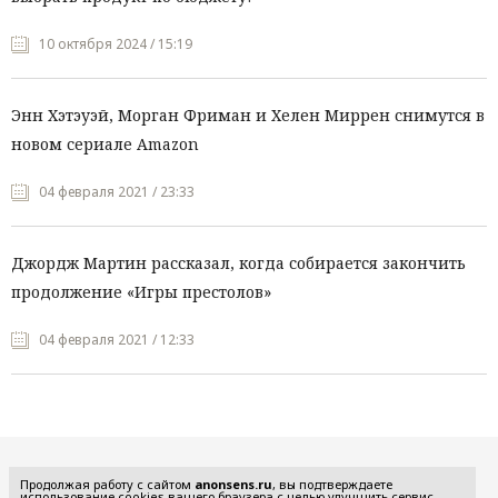
10 октября 2024 / 15:19
Энн Хэтэуэй, Морган Фриман и Хелен Миррен снимутся в
новом сериале Amazon
04 февраля 2021 / 23:33
Джордж Мартин рассказал, когда собирается закончить
продолжение «Игры престолов»
04 февраля 2021 / 12:33
Все рубрики
Продолжая работу с сайтом
anonsens.ru
, вы подтверждаете
использование cookies вашего браузера с целью улучшить сервис,