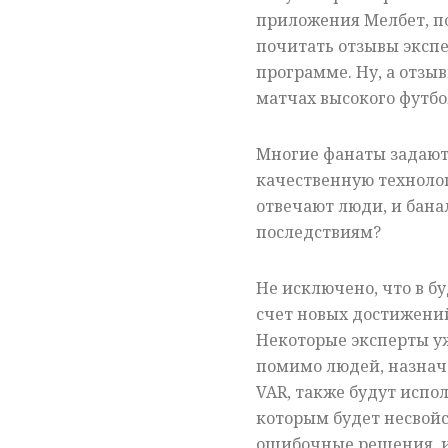
приложения Мелбет, п
почитать отзывы экспе
программе. Ну, а отзы
матчах высокого футбо
Многие фанаты задаютс
качественную технологи
отвечают люди, и бан
последствиям?
Не исключено, что в б
счет новых достижений
Некоторые эксперты уж
помимо людей, назнач
VAR
, также будут исп
которым будет несвой
ошибочные решения, и 