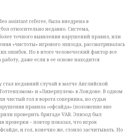
deo
assistant
referee
, была внедрена в
бол относительно недавно. Система,
более точного выявления нарушений правил, или
ления «чистоты» игрового эпизода, рассматривалась
ких ошибок. Но в итоге человеческий фактор все
 работу, даже если в ее основе находится
 стал недавний случай в матче Английской
Тоттенхэмом» и «Ливерпулем» в Лондоне. В одном
ли чистый гол в ворота соперника, но судьи
арушения правила «офсайда» (положение вне
ерили проверить бригаде
VAR
. Эпизод был
я проверки – повтор показал, что игрок
фсайде, и гол, конечно же, стоило засчитывать. Но