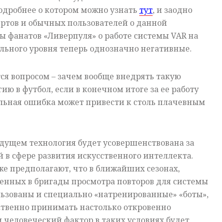
одробнее о котором можно узнать
тут
, и заодно
ртов и обычных пользователей о данной
вы фанатов «Ливерпуля» о работе системы
VAR
на
льного уровня теперь однозначно негативные.
я вопросом – зачем вообще внедрять такую
ю в футбол, если в конечном итоге за ее работу
альная ошибка может привести к столь плачевным
удущем технология будет усовершенствована за
 в сфере развития искусственного интеллекта.
е предполагают, что в ближайших сезонах,
енных в бригады просмотра повторов для системы
ользованы и специально «натренированные» «боты»,
ственно принимать настолько откровенно
человеческий фактор в таких условиях будет