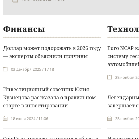
Финансы
Технол
Доллар может подорожать в 2026 году
Euro NCAP 
— эксперты объяснили причины
систему тес
автомобилей
03 декабря 2025 / 17:18
28 ноября 20
Инвестиционный советник Юлия
Кузнецова рассказала о правильном
Легендарны
старте в инвестировании
завершает с
18 июня 2024 / 11:06
28 ноября 20
CoinFuze произвела прорыв в области
Искусствен