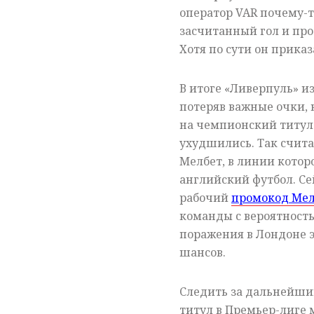
оператор
VAR
почему-т
засчитанный гол и про
Хотя по сути он приказ
В итоге «Ливерпуль» из
потеряв важные очки, 
на чемпионский титул
ухудшились. Так счита
Мелбет, в линии котор
английский футбол. Се
рабочий
промокод Мел
команды с вероятность
поражения в Лондоне э
шансов.
Следить за дальнейши
титул в Премьер-лиге