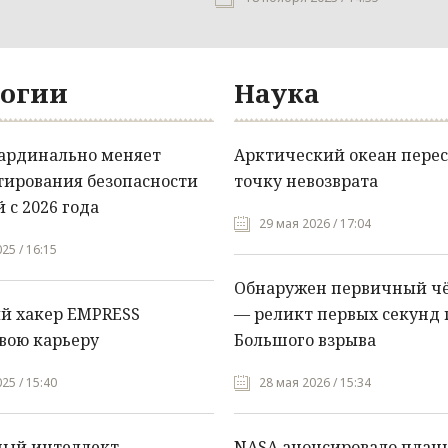
огии
Наука
кардинально меняет
Арктический океан перес
тирования безопасности
точку невозврата
 с 2026 года
29 мая 2026 / 17:04
25 / 16:15
Обнаружен первичный ч
й хакер EMPRESS
— реликт первых секунд 
вою карьеру
Большого взрыва
25 / 15:40
28 мая 2026 / 15:34
ный интеллект
NASA анонсировало план