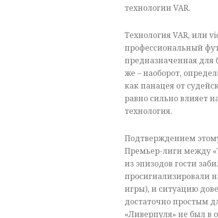
технологии
VAR
.
Технология
VAR
, или
vi
профессиональный фут
предназначенная для 
же – наоборот, опреде
как панацея от судейс
равно сильно влияет на
технология.
Подтверждением этому
Премьер-лиги между «
из эпизодов гости заби
просигнализировали н
игры), и ситуацию дов
достаточно простым дл
«Ливерпуля» не был в о