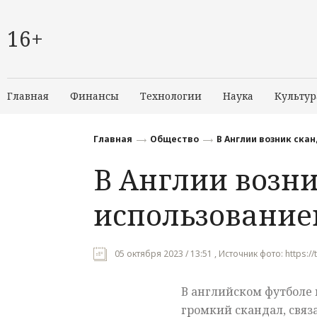
16+
Главная
Финансы
Технологии
Наука
Культур
Главная
Общество
В Англии возник ска
В Англии возни
использование
05 октября 2023 / 13:51 , Источник фото: https://
В английском футболе
громкий скандал, свя