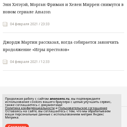
Энн Хэтэуэй, Морган Фриман и Хелен Миррен снимутся в
новом сериале Amazon
04 февраля 2021 / 23:33
Джордж Мартин рассказал, когда собирается закончить
продолжение «Игры престолов»
04 февраля 2021 / 12:33
Все рубрики
Продолжая работу с сайтом
anonsens.ru
, вы подтверждаете
использование cookies вашего браузера с целью улучшить сервис,
также соглашаетесь с документами:
Политика конфиденциальности
и
Пользовательское соглашение
Оставаясь на сайте, вы соглашаетесь с тем, что мы обрабатываем
ваши персональные данные с использованием метрик Яндекс
Редакция
Реклама
Метрика.
Политика конфиденциальности
Пользовательское соглашение
Согласен