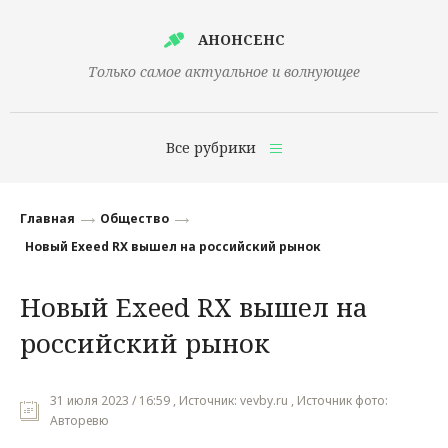
АНОНСЕНС
Только самое актуальное и волнующее
Все рубрики
Главная
Главная
Общество
Финансы
Новый Exeed RX вышел на российский рынок
Технологии
Новый Exeed RX вышел на
Наука
российский рынок
Культура
Общество
31 июля 2023 / 16:59 , Источник: vevby.ru , Источник фото:
Авторевю
Политика