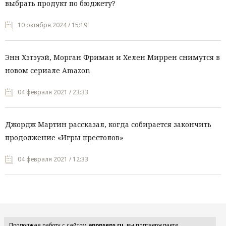
выбрать продукт по бюджету?
10 октября 2024 / 15:19
Энн Хэтэуэй, Морган Фриман и Хелен Миррен снимутся в
новом сериале Amazon
04 февраля 2021 / 23:33
Джордж Мартин рассказал, когда собирается закончить
продолжение «Игры престолов»
04 февраля 2021 / 12:33
Все рубрики
Продолжая работу с сайтом
anonsens.ru
, вы подтверждаете