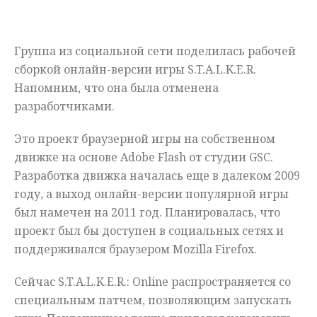
Мнения
Группа из социальной сети поделилась рабочей
Происшествия
сборкой онлайн-версии игры S.T.A.L.K.E.R.
Напомним, что она была отменена
разработчиками.
Это проект браузерной игры на собственном
движке на основе Adobe Flash от студии GSC.
Разработка движка началась еще в далеком 2009
году, а выход онлайн-версии популярной игры
был намечен на 2011 год. Планировалась, что
проект был бы доступен в социальных сетях и
поддерживался браузером Mozilla Firefox.
Сейчас S.T.A.L.K.E.R.: Online распространяется со
специальным патчем, позволяющим запускать