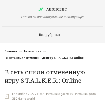
АНОНСЕНС
Только самое актуальное и волнующее
Все рубрики
Главная
Главная
Технологии
Финансы
В cеть слили отмененную игру S.T.A.L.K.E.R.: Online
Технологии
В cеть слили отмененную
Наука
игру S.T.A.L.K.E.R.: Online
Культура
Общество
12 октября 2022 / 11:42 , Источник: gazeta.ru , Источник фото:
GSC Game World
Политика