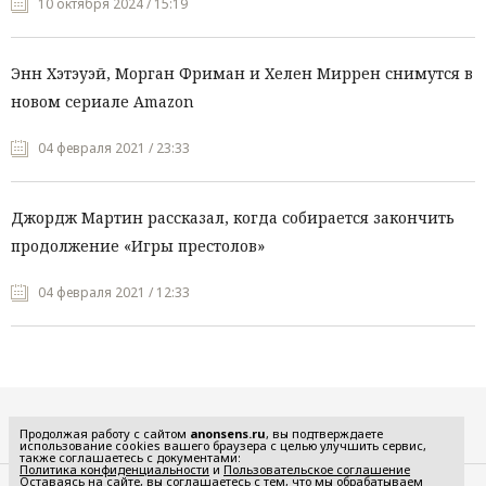
10 октября 2024 / 15:19
Энн Хэтэуэй, Морган Фриман и Хелен Миррен снимутся в
новом сериале Amazon
04 февраля 2021 / 23:33
Джордж Мартин рассказал, когда собирается закончить
продолжение «Игры престолов»
04 февраля 2021 / 12:33
Все рубрики
Продолжая работу с сайтом
anonsens.ru
, вы подтверждаете
использование cookies вашего браузера с целью улучшить сервис,
также соглашаетесь с документами:
Политика конфиденциальности
и
Пользовательское соглашение
Оставаясь на сайте, вы соглашаетесь с тем, что мы обрабатываем