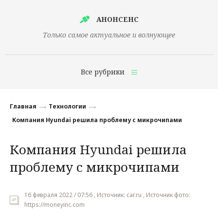
АНОНСЕНС
Только самое актуальное и волнующее
Все рубрики
Главная
Главная
Технологии
Финансы
Компания Hyundai решила проблему с микрочипами
Технологии
Компания Hyundai решила
Наука
проблему с микрочипами
Культура
Общество
16 февраля 2022 / 07:56 , Источник: car.ru , Источник фото:
https://moneyinc.com
Политика