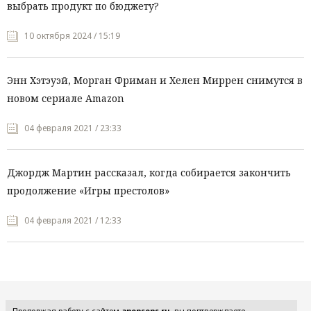
выбрать продукт по бюджету?
10 октября 2024 / 15:19
Энн Хэтэуэй, Морган Фриман и Хелен Миррен снимутся в
новом сериале Amazon
04 февраля 2021 / 23:33
Джордж Мартин рассказал, когда собирается закончить
продолжение «Игры престолов»
04 февраля 2021 / 12:33
Все рубрики
Продолжая работу с сайтом
anonsens.ru
, вы подтверждаете