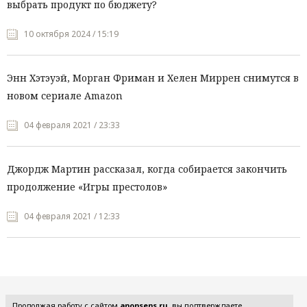
выбрать продукт по бюджету?
10 октября 2024 / 15:19
Энн Хэтэуэй, Морган Фриман и Хелен Миррен снимутся в
новом сериале Amazon
04 февраля 2021 / 23:33
Джордж Мартин рассказал, когда собирается закончить
продолжение «Игры престолов»
04 февраля 2021 / 12:33
Все рубрики
Продолжая работу с сайтом
anonsens.ru
, вы подтверждаете