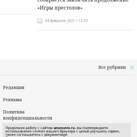
«Игры престолов»
04 февраля 2021 / 12:33
Все рубрики
Редакция
Реклама
Политика
конфиденциальности
Продолжая работу с сайтом
anonsens.ru
, вы подтверждаете
Пользовательское
использование cookies вашего браузера с целью улучшить сервис,
также соглашаетесь с документами:
соглашение