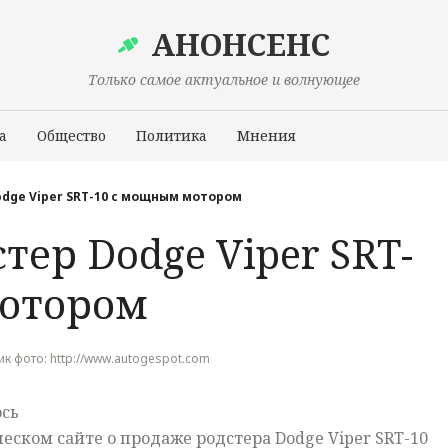
АНОНСЕНС
Только самое актуальное и волнующее
а
Общество
Политика
Мнения
Происшествия
dge Viper SRT-10 с мощным мотором
тер Dodge Viper SRT-
мотором
чник фото: http://www.autogespot.com
ось
еском сайте о продаже родстера Dodge Viper SRT-10