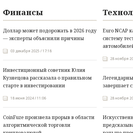
Финансы
Технол
Доллар может подорожать в 2026 году
Euro NCAP 
— эксперты объяснили причины
систему тес
автомобилей
03 декабря 2025 / 17:18
28 ноября 20
Инвестиционный советник Юлия
Кузнецова рассказала о правильном
Легендарны
старте в инвестировании
завершает с
18 июня 2024 / 11:06
28 ноября 20
CoinFuze произвела прорыв в области
Искусствен
алгоритмической торговли
предсказыва
криптовалютой
раньше про