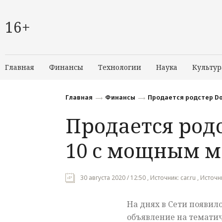
16+
Главная
Финансы
Технологии
Наука
Культур
Главная
Финансы
Продается родстер Do
Продается родс
10 с мощным 
30 августа 2020 / 12:50 , Источник: car.ru , Исто
На днях в Сети появил
объявление на тематич