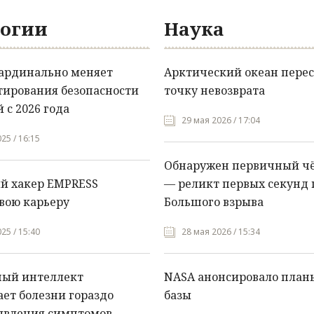
огии
Наука
кардинально меняет
Арктический океан перес
тирования безопасности
точку невозврата
 с 2026 года
29 мая 2026 / 17:04
25 / 16:15
Обнаружен первичный ч
й хакер EMPRESS
— реликт первых секунд 
вою карьеру
Большого взрыва
25 / 15:40
28 мая 2026 / 15:34
ный интеллект
NASA анонсировало план
ет болезни гораздо
базы
явления симптомов