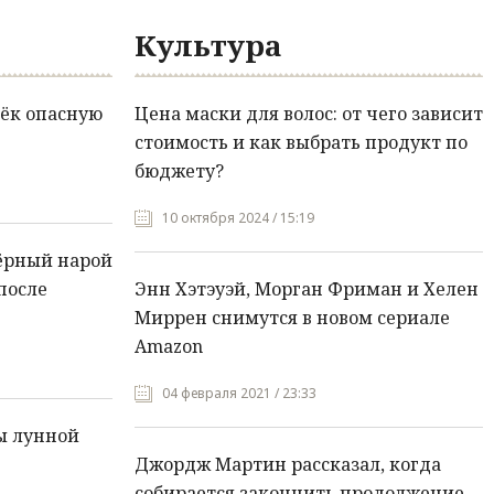
Культура
ёк опасную
Цена маски для волос: от чего зависит
стоимость и как выбрать продукт по
бюджету?
10 октября 2024 / 15:19
ёрный нарой
после
Энн Хэтэуэй, Морган Фриман и Хелен
Миррен снимутся в новом сериале
Amazon
04 февраля 2021 / 23:33
ы лунной
Джордж Мартин рассказал, когда
собирается закончить продолжение