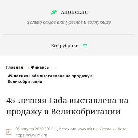
АНОНСЕНС
Только самое актуальное и волнующее
Все рубрики
Главная
Главная
Финансы
Финансы
45-летняя Lada выставлена на продажу в
Великобритании
Технологии
45-летняя Lada выставлена на
Наука
продажу в Великобритании
Культура
Общество
05 августа 2020 / 01:11 , Источник: www.mk.ru , Источник фото:
Политика
https://www.mk.ru