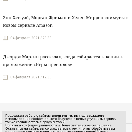
Энн Хэтэуэй, Морган Фриман и Хелен Миррен снимутся в
новом сериале Amazon
04 февраля 2021 / 23:33
Джордж Мартин рассказал, когда собирается закончить
продолжение «Игры престолов»
04 февраля 2021 / 12:33
Все рубрики
Продолжая работу с сайтом
anonsens.ru
, вы подтверждаете
использование cookies вашего браузера с целью улучшить сервис,
также соглашаетесь с документами:
Политика конфиденциальности
и
Пользовательское соглашение
Оставаясь на сайте, вы соглашаетесь с тем, что мы обрабатываем
ваши персональные данные с использованием метрик Яндекс