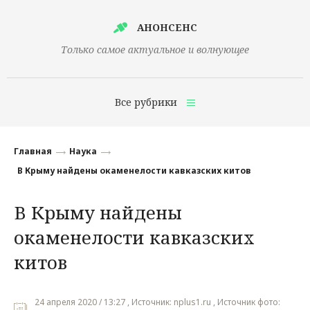
АНОНСЕНС
Только самое актуальное и волнующее
Все рубрики
Главная
Главная
Наука
Финансы
В Крыму найдены окаменелости кавказских китов
Технологии
В Крыму найдены
Наука
окаменелости кавказских
Культура
китов
Общество
24 апреля 2020 / 13:27 , Источник: nplus1.ru , Источник фото:
Политика