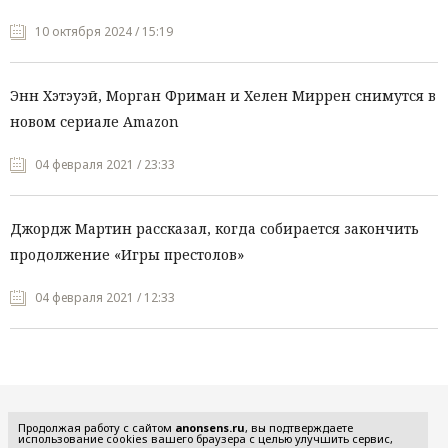
10 октября 2024 / 15:19
Энн Хэтэуэй, Морган Фриман и Хелен Миррен снимутся в
новом сериале Amazon
04 февраля 2021 / 23:33
Джордж Мартин рассказал, когда собирается закончить
продолжение «Игры престолов»
04 февраля 2021 / 12:33
Все рубрики
Продолжая работу с сайтом
anonsens.ru
, вы подтверждаете
использование cookies вашего браузера с целью улучшить сервис,