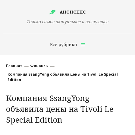
АНОНСЕНС
Только самое актуальное и волнующее
Все рубрики
Главная
Главная
Финансы
Финансы
Компания SsangYong объявила цены на Tivoli Le Special
Edition
Технологии
Компания SsangYong
Наука
объявила цены на Tivoli Le
Культура
Special Edition
Общество
Политика