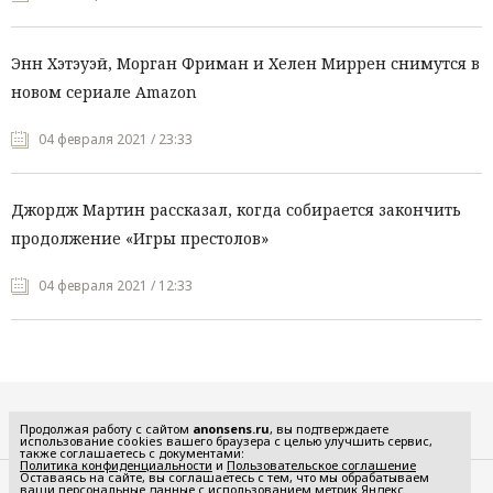
Энн Хэтэуэй, Морган Фриман и Хелен Миррен снимутся в
новом сериале Amazon
04 февраля 2021 / 23:33
Джордж Мартин рассказал, когда собирается закончить
продолжение «Игры престолов»
04 февраля 2021 / 12:33
Все рубрики
Продолжая работу с сайтом
anonsens.ru
, вы подтверждаете
использование cookies вашего браузера с целью улучшить сервис,
также соглашаетесь с документами:
Политика конфиденциальности
и
Пользовательское соглашение
Оставаясь на сайте, вы соглашаетесь с тем, что мы обрабатываем
ваши персональные данные с использованием метрик Яндекс
Редакция
Реклама