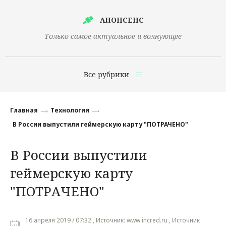
АНОНСЕНС
Только самое актуальное и волнующее
Все рубрики
Главная
Главная
Технологии
Финансы
В России выпустили геймерскую карту "ПОТРАЧЕНО"
Технологии
В России выпустили
Наука
геймерскую карту
Культура
"ПОТРАЧЕНО"
Общество
16 апреля 2019 / 07:32 , Источник: www.incred.ru , Источник
Политика