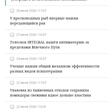
29 июля 2026 / 17:07
У пресноводных рыб впервые нашли
передающийся рак
27 июля 2026 / 16:07
Телескоп INTEGRAL нашёл антиматерию за
пределами Млечного Пути
24 июля 2026 / 18:07
Ученые нашли общий механизм эффективности
разных видов психотерапии
22 июля 2026 / 17:07
Упаковка из тыквенных отходов сохранила
помидоры свежими вдвое дольше пластика
22 июля 2026 / 16:41