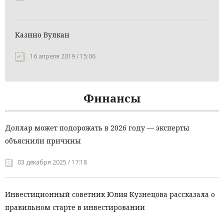
Казино Вулкан
16 апреля 2019 / 15:06
Финансы
Доллар может подорожать в 2026 году — эксперты
объяснили причины
03 декабря 2025 / 17:18
Инвестиционный советник Юлия Кузнецова рассказала о
правильном старте в инвестировании