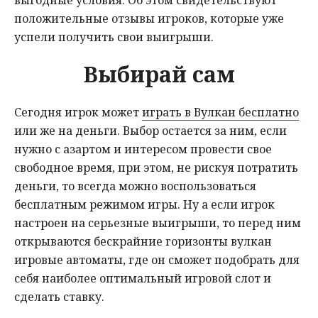
выгодные условия. Об этом свидетельствуют
положительные отзывы игроков, которые уже
успели получить свои выигрыши.
Выбирай сам
Сегодня игрок может
играть в Вулкан бесплатно
или же на деньги. Выбор остается за ним, если
нужно с азартом и интересом провести свое
свободное время, при этом, не рискуя потратить
деньги, то всегда можно воспользоваться
бесплатным режимом игры. Ну а если игрок
настроен на серьезные выигрыши, то перед ним
открываются бескрайние горизонты вулкан
игровые автоматы, где он сможет подобрать для
себя наиболее оптимальный игровой слот и
сделать ставку.