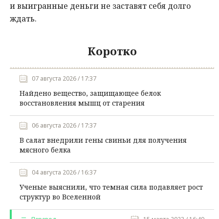
и выигранные деньги не заставят себя долго
ждать.
Коротко
07 августа 2026 / 17:37
Найдено вещество, защищающее белок
восстановления мышц от старения
06 августа 2026 / 17:37
В салат внедрили гены свиньи для получения
мясного белка
04 августа 2026 / 16:37
Ученые выяснили, что темная сила подавляет рост
структур во Вселенной