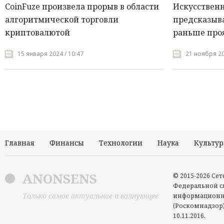
CoinFuze произвела прорыв в области
Искусствен
алгоритмической торговли
предсказыва
криптовалютой
раньше про
15 января 2024 / 10:47
21 ноября 20
Главная
Финансы
Технологии
Наука
Культур
ANONSENS
© 2015-2026 Се
Федеральной сл
Только самое актуальное и волнующее
информационн
(Роскомнадзор)
10.11.2016.