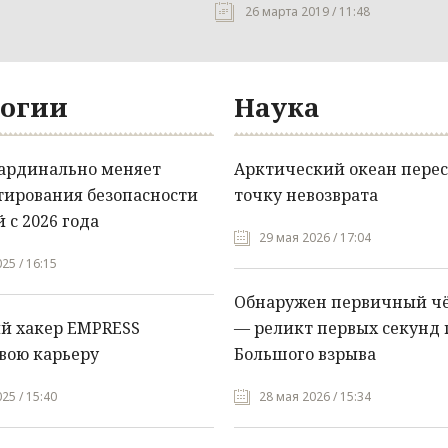
26 марта 2019 / 11:48
огии
Наука
кардинально меняет
Арктический океан перес
тирования безопасности
точку невозврата
 с 2026 года
29 мая 2026 / 17:04
25 / 16:15
Обнаружен первичный ч
й хакер EMPRESS
— реликт первых секунд 
вою карьеру
Большого взрыва
25 / 15:40
28 мая 2026 / 15:34