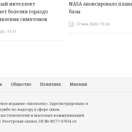
ный интеллект
NASA анонсировало план
ет болезни гораздо
базы
явления симптомов
27 мая 2026 / 15:20
25 / 15:11
а
Общество
Политика
Мнения
Происшествия
тевое издание «Анонсенс». Зарегистрировано в
ужбе по надзору в сфере связи,
ых технологий и массовых коммуникаций
. Реестровая запись ЭЛ No ФС77-67654 от