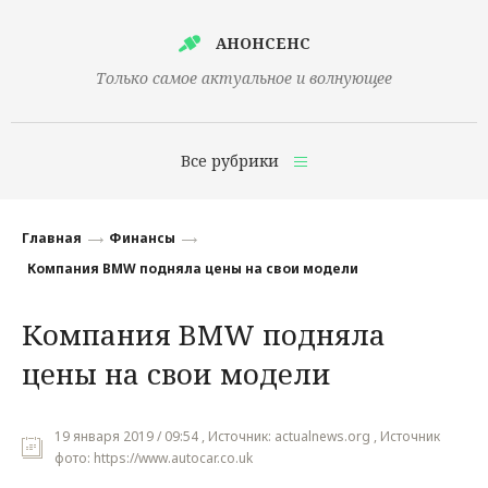
АНОНСЕНС
Только самое актуальное и волнующее
Все рубрики
Главная
Главная
Финансы
Финансы
Компания BMW подняла цены на свои модели
Технологии
Компания BMW подняла
Наука
цены на свои модели
Культура
Общество
19 января 2019 / 09:54 , Источник: actualnews.org , Источник
фото: https://www.autocar.co.uk
Политика