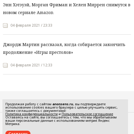
Энн Хэтэуэй, Морган Фриман и Хелен Миррен снимутся в
новом сериале Amazon
04 февраля 2021 / 23:33
Джордж Мартин рассказал, когда собирается закончить
продолжение «Игры престолов»
04 февраля 2021 / 12:33
Все рубрики
Продолжая работу с сайтом
anonsens.ru
, вы подтверждаете
использование cookies вашего браузера с целью улучшить сервис,
также соглашаетесь с документами:
Политика конфиденциальности
и
Пользовательское соглашение
Оставаясь на сайте, вы соглашаетесь с тем, что мы обрабатываем
ваши персональные данные с использованием метрик Яндекс
Редакция
Реклама
Метрика.
Политика конфиденциальности
Пользовательское соглашение
Согласен