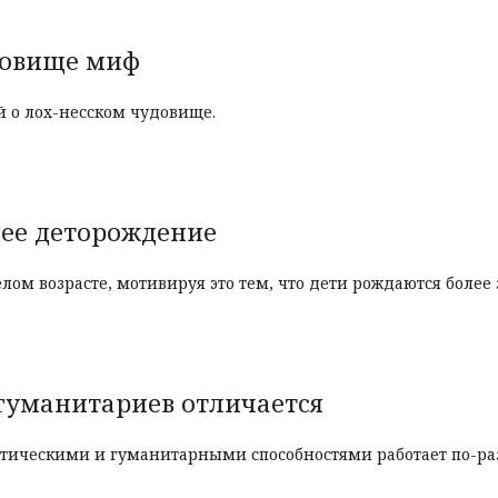
удовище миф
 о лох-несском чудовище.
ее деторождение
ом возрасте, мотивируя это тем, что дети рождаются более
 гуманитариев отличается
атическими и гуманитарными способностями работает по-ра