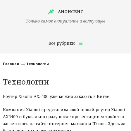
АНОНСЕНС
Только самое актуальное и волнующее
Все рубрики
Главная
Главная
Технологии
Финансы
Технологии
Технологии
Наука
Роутер Xiaomi AX5400 уже можно заказать в Китае
Культура
Компания Xiaomi представила свой новый роутер Xiaomi
AX5400 и буквально сразу после презентации устройство
Общество
засветилось на сайте интернет-магазина JD.com. Здесь же
Политика
были описаны и его параметры.