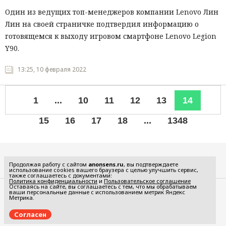
Один из ведущих топ-менеджеров компании Lenovo Лин
Лин на своей страничке подтвердил информацию о
готовящемся к выходу игровом смартфоне Lenovo Legion
Y90.
13:25, 10 февраля 2022
1
...
10
11
12
13
14
15
16
17
18
...
1348
Все рубрики
Продолжая работу с сайтом
anonsens.ru
, вы подтверждаете
использование cookies вашего браузера с целью улучшить сервис,
также соглашаетесь с документами:
Политика конфиденциальности
и
Пользовательское соглашение
Оставаясь на сайте, вы соглашаетесь с тем, что мы обрабатываем
ваши персональные данные с использованием метрик Яндекс
Редакция
Реклама
Метрика.
Политика конфиденциальности
Пользовательское соглашение
Согласен