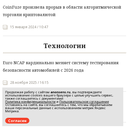
CoinFuze произвела прорыв в области алгоритмической
торговли криптовалютой
15 января 2024 / 10:47
Технологии
Euro NCAP кардинально меняет систему тестирования
безопасности автомобилей с 2026 года
28 ноября 2025 / 16:15
Продолжая работу с сайтом
anonsens.ru
, вы подтверждаете
использование cookies вашего браузера с целью улучшить сервис,
также соглашаетесь с документами:
Легендарный хакер EMPRESS завершает свою карьеру
Политика конфиденциальности
и
Пользовательское соглашение
Оставаясь на сайте, вы соглашаетесь с тем, что мы обрабатываем
ваши персональные данные с использованием метрик Яндекс
Метрика.
28 ноября 2025 / 15:40
Согласен