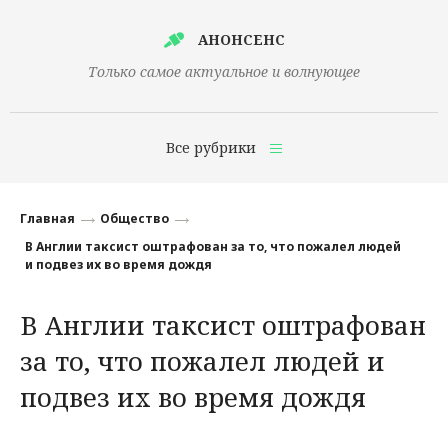
АНОНСЕНС
Только самое актуальное и волнующее
Все рубрики
Главная
Главная
Общество
Финансы
В Англии таксист оштрафован за то, что пожалел людей
и подвез их во время дождя
Технологии
В Англии таксист оштрафован
Наука
за то, что пожалел людей и
Культура
подвез их во время дождя
Общество
Политика