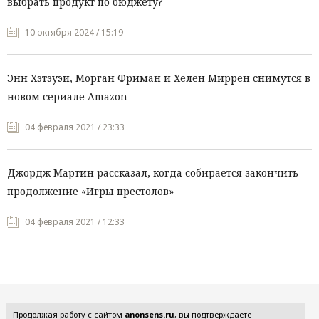
выбрать продукт по бюджету?
10 октября 2024 / 15:19
Энн Хэтэуэй, Морган Фриман и Хелен Миррен снимутся в
новом сериале Amazon
04 февраля 2021 / 23:33
Джордж Мартин рассказал, когда собирается закончить
продолжение «Игры престолов»
04 февраля 2021 / 12:33
Все рубрики
Продолжая работу с сайтом
anonsens.ru
, вы подтверждаете