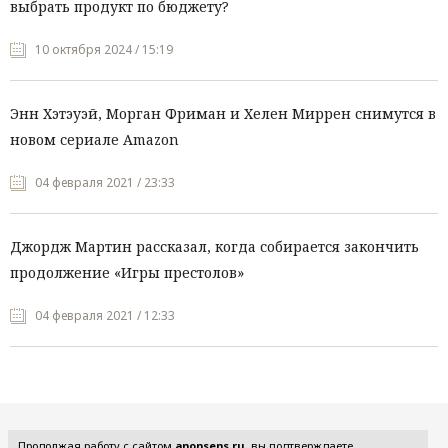
выбрать продукт по бюджету?
10 октября 2024 / 15:19
Энн Хэтэуэй, Морган Фриман и Хелен Миррен снимутся в
новом сериале Amazon
04 февраля 2021 / 23:33
Джордж Мартин рассказал, когда собирается закончить
продолжение «Игры престолов»
04 февраля 2021 / 12:33
Все рубрики
Продолжая работу с сайтом
anonsens.ru
, вы подтверждаете