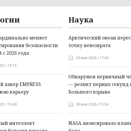
огии
Наука
кардинально меняет
Арктический океан перес
тирования безопасности
точку невозврата
 с 2026 года
29 мая 2026 / 17:04
25 / 16:15
Обнаружен первичный ч
й хакер EMPRESS
— реликт первых секунд 
вою карьеру
Большого взрыва
25 / 15:40
28 мая 2026 / 15:34
ный интеллект
NASA анонсировало план
ет болезни гораздо
базы