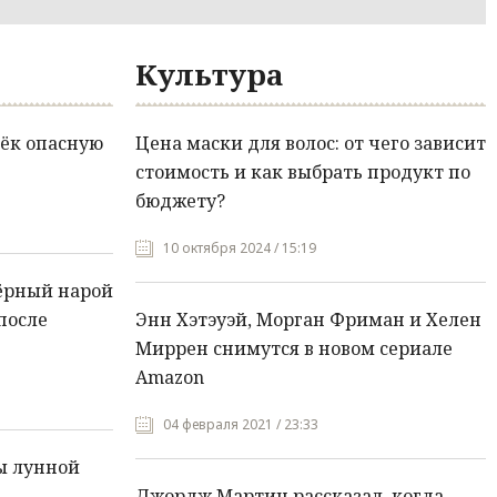
Культура
ёк опасную
Цена маски для волос: от чего зависит
стоимость и как выбрать продукт по
бюджету?
10 октября 2024 / 15:19
ёрный нарой
после
Энн Хэтэуэй, Морган Фриман и Хелен
Миррен снимутся в новом сериале
Amazon
04 февраля 2021 / 23:33
ы лунной
Джордж Мартин рассказал, когда